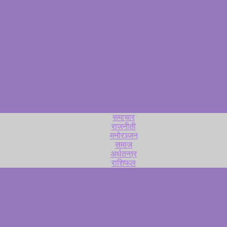
समाचार
राजनीती
मनोरञ्जन
समाज
अर्थतन्त्र
राशिफल