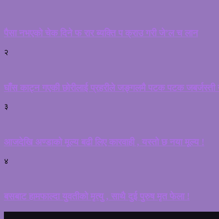
पैसा नभएको चेक दिने फ रार ब्यक्ति प क्राउ गरी जे’ल च लान
२
घाँस काट्न गएकी छोरीलाई प्रहरीले जङ्गलमै पटक पटक जबर्जस्ती गर
३
आजदेखि अण्डाको मूल्य बढी लिए कारवाही , यस्तो छ नया मूल्य !
४
बसबाट हामफाल्दा युवतीको मृत्यु , साथै दुई पुरुष मृत फेला !