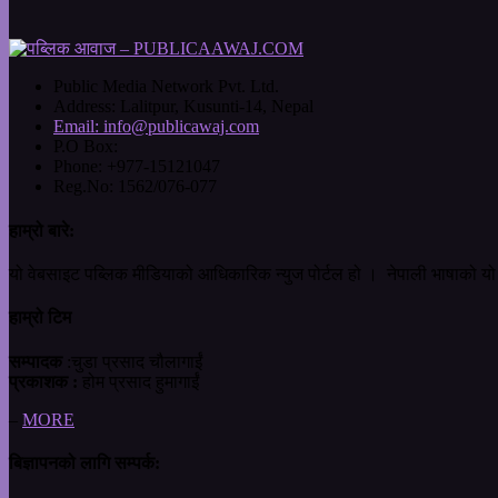
Public Media Network Pvt. Ltd.
Address:
Lalitpur, Kusunti-14, Nepal
Email:
info@publicawaj.com
P.O Box:
Phone:
+977-15121047
Reg.No:
1562/076-077
हाम्रो बारे:
यो वेबसाइट पब्लिक मीडियाको आधिकारिक न्युज पोर्टल हो । नेपाली भाषाको यो 
हाम्रो टिम
सम्पादक
:चुडा प्रसाद चौलागाईं
प्रकाशक :
होम प्रसाद हुमागाईं
–
MORE
बिज्ञापनको लागि सम्पर्क: