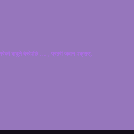
ेको बावुले देखेपछि …. , प्रहरी जवान पक्राउ,