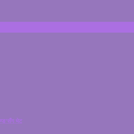
चण्ड’सँग भेट