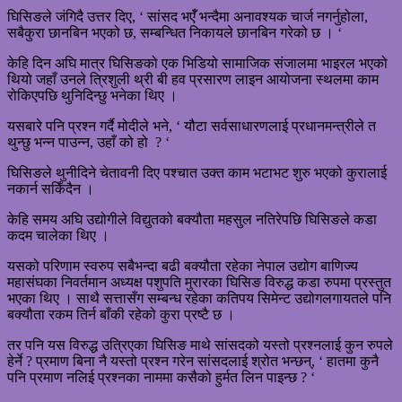
घिसिङले जंगिदै उत्तर दिए, ‘ सांसद भएँँ भन्दैमा अनावश्यक चार्ज नगर्नुहोला,
सबैकुरा छानबिन भएको छ, सम्बन्धित निकायले छानबिन गरेको छ । ‘
केहि दिन अघि मात्र घिसिङको एक भिडियो सामाजिक संजालमा भाइरल भएको
थियो जहाँ उनले त्रिशुली थ्री बी हव प्रसारण लाइन आयोजना स्थलमा काम
रोकिएपछि थुनिदिन्छु भनेका थिए ।
यसबारे पनि प्रश्न गर्दै मोदीले भने, ‘ यौटा सर्वसाधारणलाई प्रधानमन्त्रीले त
थुन्छु भन्न पाउन्न, उहाँ को हो ? ‘
घिसिङले थुनीदिने चेतावनी दिए पश्चात उक्त काम भटाभट शुरु भएको कुरालाई
नकार्न सकिँदैन ।
केहि समय अघि उद्योगीले विद्युतको बक्यौता महसुल नतिरेपछि घिसिङले कडा
कदम चालेका थिए ।
यसको परिणाम स्वरुप सबैभन्दा बढी बक्यौता रहेका नेपाल उद्योग बाणिज्य
महासंघका निवर्तमान अध्यक्ष पशुपति मुरारका घिसिङ विरुद्ध कडा रुपमा प्रस्तुत
भएका थिए । साथै सत्तासँग सम्बन्ध रहेका कतिपय सिमेन्ट उद्योगलगायतले पनि
बक्यौता रकम तिर्न बाँकी रहेको कुरा प्रष्टै छ ।
तर पनि यस विरुद्ध उत्रिएका घिसिङ माथे सांसदको यस्तो प्रश्नलाई कुन रुपले
हेर्ने ? प्रमाण बिना नै यस्तो प्रश्न गरेन सांसदलाई श्रोत भन्छन्, ‘ हातमा कुनै
पनि प्रमाण नलिई प्रश्नका नाममा कसैको हुर्मत लिन पाइन्छ ? ‘