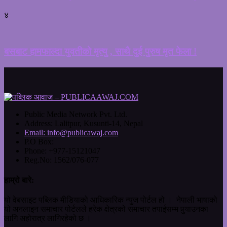
४
बसबाट हामफाल्दा युवतीको मृत्यु , साथै दुई पुरुष मृत फेला !
Public Media Network Pvt. Ltd.
Address:
Lalitpur, Kusunti-14, Nepal
Email:
info@publicawaj.com
P.O Box:
Phone:
+977-15121047
Reg.No:
1562/076-077
हाम्रो बारे:
यो वेबसाइट पब्लिक मीडियाको आधिकारिक न्युज पोर्टल हो । नेपाली भाषाको
यो अनलाइन समाचार पोर्टलले हरेक क्षेत्रको समाचार तपाईसम्म पुर्‍याउनका
लागि अहोरात्र लागिरहेको छ ।