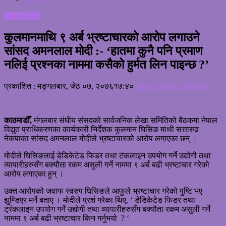
मुख्य समाचार
कुलमानमाथि ९ अर्ब भ्रष्टाचारको आरोप लगाउने
सांसद अमनलाल मोदी :- ‘हातमा कुनै पनि प्रमाण
नलिई प्रश्नका नाममा कसैको हुर्मत लिन पाइन्छ ?’
प्रकाशित : मङ्गलबार, जेठ ०७, २०७६
१७:४०
पब्लिक आवाज /संवाददाता
काठमाडौँ,
मंगलबार संघीय संसदको सार्वजनिक लेखा समितिको बैठकमा नेपाल
विद्युत प्राधिकरणका कार्यकारी निर्देशक कुलमान घिसिङ माथी सत्तारुढ
नेकपाका सांसद अमनलाल मोदीले भ्रष्टाचारको आरोप लगाएका छन् ।
मोदीले घिसिङलाई डेडिकेटेड फिडर तथा टंकलाइन उपयोग गर्ने उद्योगी तथा
व्यापारीहरुसँग बक्यौता रकम असुली गर्ने नाममा ९ अर्ब बढी भ्रष्टाचार गरेको
आरोप लगाएका हुन् ।
उक्त आरोपको जवाफ स्वरुप घिसिङले आफुले भ्रष्टाचार गरेको पुष्टि भए
झुण्डिएर मर्ने बताए । मोदीले प्रशं गरेका थिए, ‘ डेडिकेटेड फिडर तथा
ट्रंकलाइन उपयोग गर्ने उद्योगी तथा व्यापारीहरुसँग बक्यौता रकम असुली गर्ने
नाममा ९ अर्ब बढी भ्रष्टाचार किन गर्नुभयो ? ‘