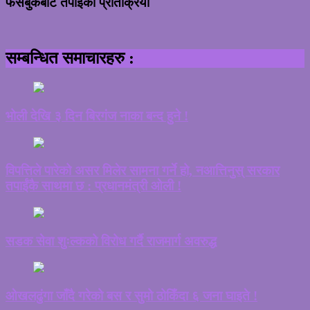
फेसबुकबाट तपाईको प्रतिक्रिया
सम्बन्धित समाचारहरु :
भोली देखि ३ दिन बिरगंज नाका बन्द हुने !
विपत्तिले पारेको असर मिलेर सामना गर्ने हो, नआत्तिनुस् सरकार
तपाईंकै साथमा छ : प्रधानमंत्री ओली !
सडक सेवा शुःल्कको विरोध गर्दै राजमार्ग अवरुद्ध
ओखलढुंगा जाँदै गरेको बस र सुमो ठोकिँदा ६ जना घाइते !