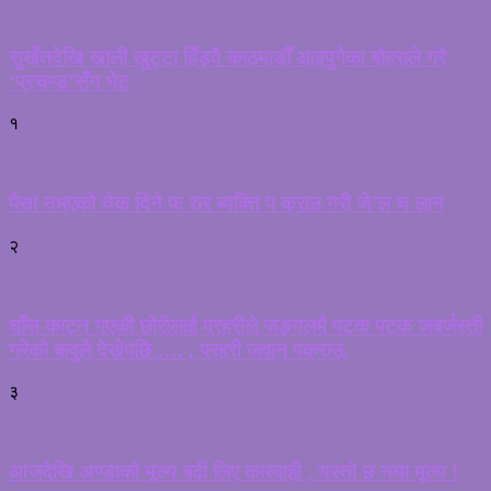
सुर्खेतदेखि खाली खुट्टा हिँड्दै काठमाडौँ आइपुगेका बोहराले गरे
‘प्रचण्ड’सँग भेट
१
पैसा नभएको चेक दिने फ रार ब्यक्ति प क्राउ गरी जे’ल च लान
२
घाँस काट्न गएकी छोरीलाई प्रहरीले जङ्गलमै पटक पटक जबर्जस्ती
गरेको बावुले देखेपछि …. , प्रहरी जवान पक्राउ,
३
आजदेखि अण्डाको मूल्य बढी लिए कारवाही , यस्तो छ नया मूल्य !