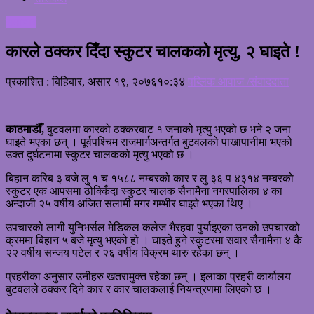
समाचार
कारले ठक्कर दिँदा स्कुटर चालकको मृत्यु, २ घाइते !
प्रकाशित : बिहिबार, असार १९, २०७६
१०:३४
पब्लिक आवाज /संवाददाता
काठमाडौँ,
बुटवलमा कारको ठक्करबाट १ जनाको मृत्यु भएको छ भने २ जना
घाइते भएका छन् । पूर्वपश्चिम राजमार्गअन्तर्गत बुटवलको पाखापानीमा भएको
उक्त दुर्घटनामा स्कुटर चालकको मृत्यु भएको छ ।
बिहान करिब ३ बजे लु १ च १५८८ नम्बरको कार र लु ३६ प ४३१४ नम्बरको
स्कुटर एक आपसमा ठोक्किँदा स्कुटर चालक सैनामैना नगरपालिका ४ का
अन्दाजी २५ वर्षीय अजित सलामी मगर गम्भीर घाइते भएका थिए ।
उपचारको लागी युनिभर्सल मेडिकल कलेज भैरहवा पुर्याइएका उनको उपचारको
क्रममा बिहान ५ बजे मृत्यु भएको हो । घाइते हुने स्कुटरमा सवार सैनामैना ४ कै
२२ वर्षीय सन्जय पटेल र २६ वर्षीय विक्रम थारु रहेका छन् ।
प्रहरीका अनुसार उनीहरु खतरामुक्त रहेका छन् । इलाका प्रहरी कार्यालय
बुटवलले ठक्कर दिने कार र कार चालकलाई नियन्त्रणमा लिएको छ ।