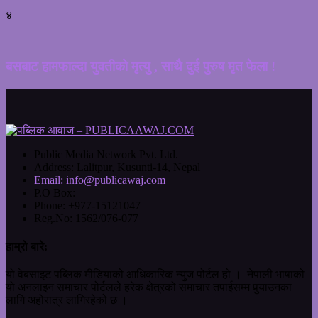
४
बसबाट हामफाल्दा युवतीको मृत्यु , साथै दुई पुरुष मृत फेला !
Public Media Network Pvt. Ltd.
Address:
Lalitpur, Kusunti-14, Nepal
Email:
info@publicawaj.com
P.O Box:
Phone:
+977-15121047
Reg.No:
1562/076-077
हाम्रो बारे:
यो वेबसाइट पब्लिक मीडियाको आधिकारिक न्युज पोर्टल हो । नेपाली भाषाको
यो अनलाइन समाचार पोर्टलले हरेक क्षेत्रको समाचार तपाईसम्म पुर्‍याउनका
लागि अहोरात्र लागिरहेको छ ।