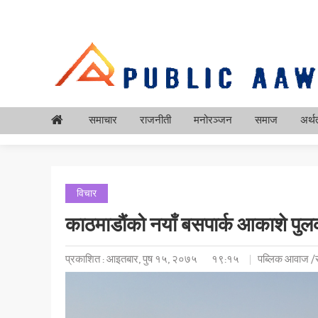
समाचार
राजनीती
मनोरञ्जन
समाज
अर्थत
विचार
काठमाडौंको नयाँ बसपार्क आकाशे पुलका
प्रकाशित : आइतबार, पुष १५, २०७५
१९:१५
पब्लिक आवाज /स