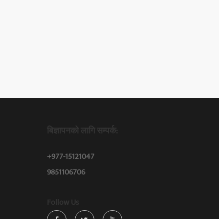
बिज्ञापनको लागि सम्पर्क:
+977-15121047
9851106706
Follow Us