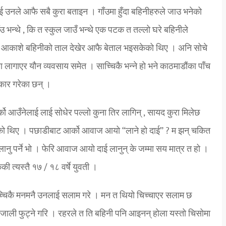
ई उनले आफै सबै कुरा बताइन । गाँउमा हुँदा बहिनीहरुले जाउ भनेको
ँउ भन्थे , कि त स्कुल जाउँ भन्थे एक पटक त तल्लो घरे बहिनीले
म यी आकाशे बहिनीको ताल देखेर आफै बेताल भइसकेको थिए । अनि सोचे
ता लागाएर यौन व्यवसाय समेत । साच्चिकै भन्ने हो भने काठमाडौंका पाँच
्कार गरेका छन् ।
्को आउँनेलाई लाई सोधेर पल्लो कुना तिर लागिन् , सायद कुरा मिलेछ
रहेको थिए । पछाडीबाट आर्को आवाज आयो “लाने हो दाई” ? म झन् चकित
ानु पर्ने भो । फेरि आवाज आयो दाई लानुन् के जम्मा सय मात्र त हो ।
की त्यस्तै १७ / १८ वर्षे युवती ।
ाच्चिकै मनमनै उनलाई सलाम गरे । मन त थियो चिच्चाएर सलाम छ
ो जाली फुट्ने गरि । रहरले त ति बहिनी पनि आइनन् होला यस्तो चिसोमा