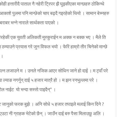
ही हत्तारीदै पाताल नै नहेरी ट्रिपर झै घुइकीएका मान्छहरु ठोकिन्थे
आकाशे पुलमा पनि मान्छेको चाप बढ्दै गइरहेको थियो । सामान बेच्नहरु
ष बराबर भन्ने नाराले सार्थकता पाएको ।
ेरीरहेकी एक युवती अलिकती मुस्कुराईन म अक्क न बक्क भए । मैले ति
ठम्याउने प्रयास गरे जुन विफल भयो । फेरि हाम्रो तीर चिनेको मान्छे
ए ।
ोल्न लजाउने म । उनले नजिक आएर सोधिन जाने हो दाई । म ट्वाँ परे
्या ल्याङ नगर्नुन् दाई ५ हजार मात्रै हो । म झन रनभुल्लमा परे ।
ोल नाईट यो भन्दा सस्तो पाइदैन्” ।
न्नु र जानुको फरक बुझे । अनि सोधे ५ हजार तपाइले मलाई किन दिने ?
उटा नी ग्राहक भेटेको छैन् । जाउँन दाई बरु पैसा मिलाउछु अलि ।