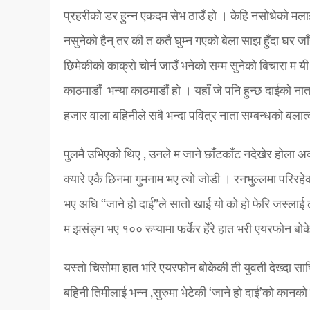
प्रहरीको डर हुन्न एकदम सेभ ठाउँ हो । केहि नसोधेको मला
नसुनेको हैन् तर की त कतै घुम्न गएको बेला साझ हुँदा घर जा
छिमेकीको काक्रो चोर्न जाउँ भनेको सम्म सुनेको बिचारा 
काठमाडौं भन्या काठमाडौं हो । यहाँ जे पनि हुन्छ दाईको ना
हजार वाला बहिनीले सबै भन्दा पवित्र नाता सम्बन्धको बलात
पुलमै उभिएको थिए , उनले म जाने छाँटकाँट नदेखेर होला अर
क्यारे एकै छिनमा गुमनाम भए त्यो जोडी । रनभुल्लमा परि
भए अघि “जाने हो दाई”ले सातो खाई यो को हो फेरि जस्लाई ल
म झसंङ्ग भए १०० रुप्यामा फर्केर हेँरे हात भरी एयरफोन बोके
यस्तो चिसोमा हात भरि एयरफोन बोकेकी ती युवती देख्दा स
बहिनी तिमीलाई भन्न ,सुरुमा भेटेकी ‘जाने हो दाई’को कानक