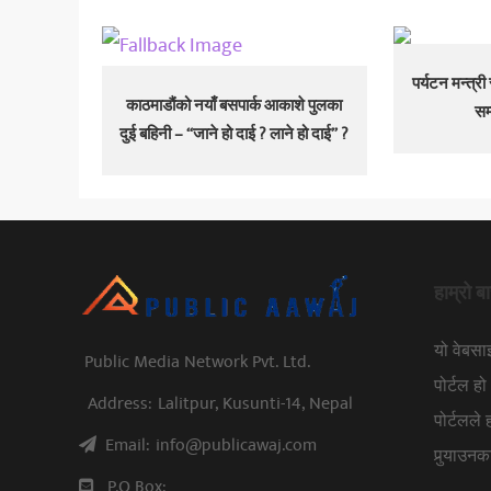
पर्यटन मन्त्र
काठमाडौंको नयाँ बसपार्क आकाशे पुलका
सम
दुई बहिनी – “जाने हो दाई ? लाने हो दाई” ?
हाम्रो बा
यो वेबस
Public Media Network Pvt. Ltd.
पोर्टल 
Address:
Lalitpur, Kusunti-14, Nepal
पोर्टलले
Email:
info@publicawaj.com
पुर्‍याउ
P.O Box: