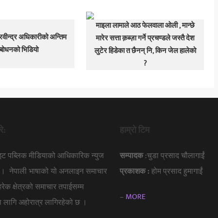
माइला लामाले आठ फेलवाला ओली , मान्छे
ी रवीन्द्र अधिकारीको अन्तिम
मारेर सत्ता क़ब्ज़ा गर्ने प्रचण्डले जस्तै देश
्बोधनको भिडियो
लुटेर हिडेका त छैनन् नि, किन जेल हालेको
?
रे:
हाम्रो टिम
ाइट पब्लिक मीडियाको आधिकारिक न्युज
सम्पादक
:चुडा प्रसाद चौलागाईं
हो । नेपाली भाषाको यो अनलाइन समाचार
प्रकाशक :
होम प्रसाद हुमागाईं
 हरेक क्षेत्रको समाचार तपाईसम्म
–
MORE
नका लागि अहोरात्र लागिरहेको छ ।