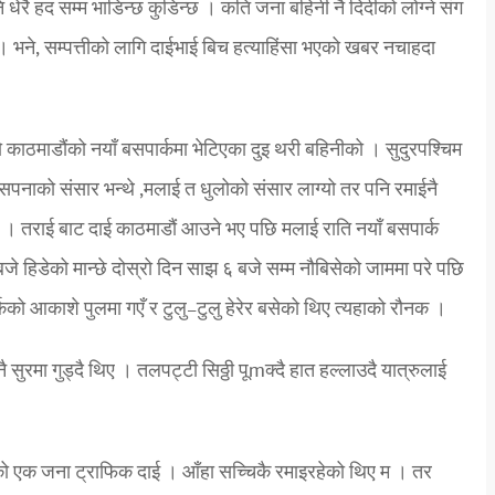
 धेरै हद सम्म भाडिन्छ कुडिन्छ । कति जना बहिनी नै दिदीको लोग्ने संग
ने, सम्पत्तीको लागि दाईभाई बिच हत्याहिंसा भएको खबर नचाहदा
 काठमाडौंको नयाँ बसपार्कमा भेटिएका दुइ थरी बहिनीको । सुदुरपश्चिम
सपनाको संसार भन्थे ,मलाई त धुलोको संसार लाग्यो तर पनि रमाईनै
। तराई बाट दाई काठमाडौं आउने भए पछि मलाई राति नयाँ बसपार्क
 बजे हिडेको मान्छे दोस्रो दिन साझ ६ बजे सम्म नौबिसेको जाममा परे पछि
कको आकाशे पुलमा गएँ र टुलु–टुलु हेरेर बसेको थिए त्यहाको रौनक ।
ुरमा गुड्दै थिए । तलपट्टी सिठ्ठी पूmक्दै हात हल्लाउदै यात्रुलाई
को एक जना ट्राफिक दाई । आँहा सच्चिकै रमाइरहेको थिए म । तर