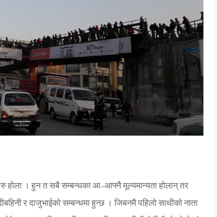
रु होला । हुन त सबै सम्बन्धका आ–आफ्नै मूल्यमान्यता होलान् तर
दिदीबहिनी र दाजुभाईको सम्बन्धमा हुन्छ । जिबनमै पहिलो साथीको नाता