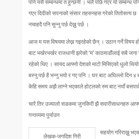
पनि यसै सम्बन्धमा त हुन्छनी । भलै पछि गएर यो सम्बन्ध पनि
गएर दिदीको सपनाको संसार तहसनहस गरेको तितोसत्य छ । भ
नचाहदै पनि सुन्नु पर्छ देख्नु पर्छ ।
आज म यस विषयमा लेख्न गइरहेको छैन् । उठान गर्ने विषय हो
बाट भर्खरभर्खर राजधानी झरेको ‘म’ काठमाडौंलाई सबै जना 
रहेको थिए । सायद आफ्नो देशको माटो मिसिएको धुलो थियो 
बस्नु पर्छ है भन्नु भयो र गए पनि । घर बाट अघिल्लो दिन ४
केहि समय अझै लाग्ने भएकाले होटलको रुम बाट नयाँ बसपार्
चारै तिर उज्यालो सडकमा जुनकिरी झै सवारीसाधनहरु आफ्नै स
गन्तव्यमा पुर्याउन
सहयोग गरिराख्नु भए
लेखक-जगदिश गिरी