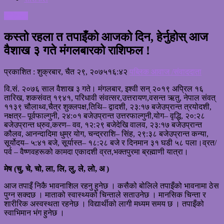
राशिफल
कस्तो रहला त तपाइँको आजको दिन, हेर्नुहोस् आज
वैशाख ३ गते मंगलबारको राशिफल !
प्रकाशित : शुक्रबार, चैत २९, २०७५
१६:४२
पब्लिक आवाज /संवाददाता
वि.सं. २०७६ साल वैशाख ३ गते। मंगलबार, इश्वी सन् २०१९ अप्रिल १६
तारिख, शकसंवत् १९४१, परिधावी संवत्सर,उत्तरायण,वसन्त ऋतु, नेपाल संवत्
११३९ चौलाथ्व,चैत्र शुक्लपक्ष,तिथि– द्वादशी, २३:१७ बजेउप्रान्त त्रयोदशी,
नक्षत्र– पूर्वफाल्गुनी, २४:०१ बजेउप्रान्त उत्तरफाल्गुनी,योग– वृद्धि, २०:२८
बजेउप्रान्त ध्रुव,करण– वव, १२:२९ बजेदेखि वालव, २३:१७ बजेउप्रान्त
कौलव, आनन्दादिमा धुम्र योग, चन्द्रराशि– सिंह, २९:३८ बजेउप्रान्त कन्या,
सूर्योदय– ५:४१ बजे, सूर्यास्त– १८:२८ बजे र दिनमान ३१ घडी ५८ पला।व्रत/
पर्व – वैष्णवहरूको कामदा एकादशी व्रत,भक्तपुरमा ब्रह्माणी यात्रा।
मेष (चु, चे, चो, ला, लि, लु, ले, लो, अ )
आज तपाइँ निकै भावनाशिल रहनु हुनेछ । कसैको बोलिले तपाइँको भावनामा ठेस
पुग्न सक्दछ । माताको स्वास्थ्यको चिन्ताले सताउनेछ । मानसिक चिन्ता र
शारीरिक अस्वस्थता रहनेछ । विद्यार्थीको लागी मध्यम समय छ । तपाइँको
स्वाभिमान भंग हुनेछ ।