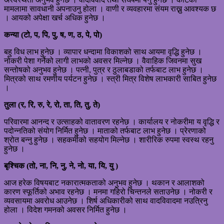
मामलामा सावधानी अपनाउनु होला । वाणी र व्यवहारमा संयम राख्नु आवश्यक छ
। आयको अपेक्षा खर्च अधिक हुनेछ ।
कन्या (टो, प, पि, पु, ष, ण, ठ, पे, पो)
बहु विध लाभ हुनेछ । व्यापार धन्दामा विकाशको साथ आयमा वृद्धि हुनेछ ।
नोकरी पेशा गर्नेको लागी लाभको अवसर मिल्नेछ । वैवाहिक जिवनमा सुख
सन्तोषको अनुभव हुनेछ । पत्नी, पुत्र र ठुलाबडाको तर्फबाट लाभ हुनेछ ।
मित्रको साथ रमणीय पर्यटन हुनेछ । स्त्री मित्र विशेष लाभकारी साबित हुनेछ
।
तुला (र, रि, रु, रे, रो, ता, ति, तु, ते)
परिवारमा आनन्द र उत्साहको वातावरण रहनेछ । कार्यालय र नोकरीमा य वृद्धि र
पदोन्नतिको संयोग निर्मित हुनेछ । माताको तर्फबाट लाभ हुनेछ । प्रेरणाको
श्रोत बन्नु हुनेछ । सहकर्मीको सहयोग मिल्नेछ । शारीरिक रुपमा स्वस्थ रहनु
हुनेछ ।
बृश्चिक (तो, ना, नि, नु, ने, नो, या, यि, यु )
आज हरेक विषयबाट नकारात्मकताको अनुभव हुनेछ । थकान र आलाशको
कारण स्फूर्तिको अभाव रहनेछ । मनमा गहिरो चिन्तनले सताउनेछ । नोकरी र
व्यवसायमा अवरोध आउनेछ । शिर्ष अधिकारीको साथ वादविवादमा नउत्रिनु
होला । विदेश गमनको अवसर निर्मित हुनेछ ।