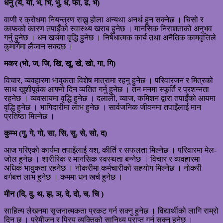
धनु (ये, यो, भ, भि, भु, ध, फा, ढ, भे)
वाणी र क्रोधमा नियन्त्रण राख्नु होला अन्यथा अनर्थ हुन सक्नेछ । चिसो र
काफको कारण तपाइँको स्वास्थ्य खराब हुनेछ । मानसिक निराशताको अनुभव
गर्नु हुनेछ । धन खर्चमा वृद्धि हुनेछ । निषेधात्मक कार्य तथा अनैतिक कामवृत्तिले
कुमार्गमा लैजान सक्दछ ।
मकर (भो, ज, जि, खि, खु, खे, खो, गा, गि)
विचार, व्यवहारमा भावुकता विशेष मात्रामा रहनु हुनेछ । परिवारजन र मित्रको
साथ खुशीपूर्वक आफ्नो दिन व्यतित गर्नु हुनेछ । तन मनमा स्फूर्ति र प्रशन्नता
रहनेछ । व्यवसायमा वृद्धि हुनेछ । दलाली, व्याज, कमिशन द्वारा तपाइँको आयमा
वृद्धि हुनेछ । भागिदारीमा लाभ हुनेछ । सार्वजनिक जीवनमा तपाइँलाई मान
प्रतिष्ठा मिल्नेछ ।
कुम्भ (गु, गे, गो, सा, सि, सु, से, सो, द)
आज गरिएको कार्यमा तपाइँलाई यश, कीर्ति र सफलता मिल्नेछ । परिवारमा मेल-
जोल हुनेछ । शारीरिक र मानसिक स्वस्थता बन्नेछ । विचार र व्यवहारमा
अधिक भावुकता रहनेछ । नोकरीमा कर्मचारीको सहयोग मिल्नेछ । नोकरी
वर्गबत्त लाभ हुनेछ । कममा धन खर्च हुनेछ ।
मीन (दि, दु, थ, झ, ञ, दे, दो, च, चि )
साहित्य लेखनमा सृजनात्मकता प्रकट गर्न सक्नु हुनेछ । विद्यार्थीको लागि राम्रो
दिन छ । प्रेमीजन र प्रिय व्यक्तिको सानिध्य प्राप्त गर्न सक्नु हुनेछ ।