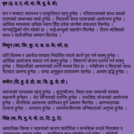
बृष (इ, उ, ए, ओ, बा, बि, बु, बे, बो)
तन र मनबाट स्वास्थ्य र प्रफुल्लित रहनु हुनेछ । परिवारजनको साथ घरको
प्रश्नको सम्बन्धमा चर्चा हुनेछ । मित्रको साथ प्रवासको आयोजना हुनेछ ।
आर्थिक मामलामा अधिक ध्यान दिँदा हरेक कार्यमा सफलता मिल्नेछ ।
भाग्यवृद्धिको योग रहेको छ । भाई-बन्धुको सहयोग मिल्नेछ । प्रिय व्यक्तिको
साथ र सार्वजनिक सम्मान मिल्नेछ ।
मिथुन (का, कि, कु, घ, ङ, छ, के, को, ह)
थोरै विलम्ब र अवरोध पश्चात निर्धारित रुपले कार्य पुरा गर्न सक्नु हुनेछ ।
आर्थिक आयोजना सफल गर्न सक्नु हुनेछ । मिष्ठान्न भोजन प्राप्त गर्न सक्नु
हुनेछ । विद्यार्थीको अध्ययनको लागी मध्यम दिन छ । स्नेहीजन र मित्रको साथ
भेटघाट आनन्द हुनेछ । धन्दा अनुकुल वातावरण रहनेछ । आयमा वृद्धि हुनेछ ।
कर्कट (हि, हु, हे, हो, डा, डि, डु, डे, डो )
भावनाको प्रभावमा रहनु हुनेछ । कुटुम्बीजन, मित्र तथा सम्बन्धी त्यसमा
सहभागी हुनेछन् । भेट सौगातको प्राप्ति हुनेछ । स्वादिष्ठ भोजनको आयोजना
हुनेछ । मांगलिक अवसरमा उपस्थित हुने अवसर मिल्नेछ । आनन्ददायक
प्रवास हुनेछ । धनलाभ हुनेछ । दाम्पत्यजीवनमा घनिष्ठताको अनुभव हुनेछ ।
सिंह (मा, मि, मु, मे, मो, टा, टि, टु, टे)
अत्याधिक चिन्ता र भावनाको कारण शारीरिक र मानसिक रुपले निराशता र
अस्वस्थता अनुभव हुनेछ । वादविवाद तथा संघर्षमा पर्नु हुनेछ । कोर्टको