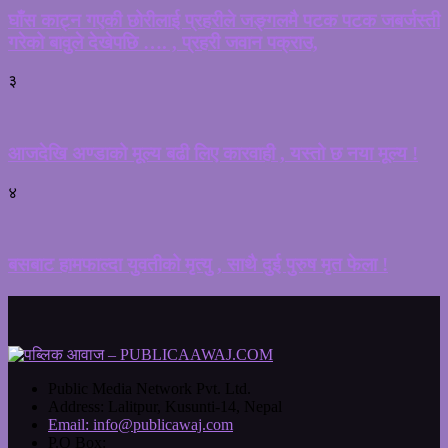
घाँस काट्न गएकी छोरीलाई प्रहरीले जङ्गलमै पटक पटक जबर्जस्ती
गरेको बावुले देखेपछि …. , प्रहरी जवान पक्राउ,
३
आजदेखि अण्डाको मूल्य बढी लिए कारवाही , यस्तो छ नया मूल्य !
४
बसबाट हामफाल्दा युवतीको मृत्यु , साथै दुई पुरुष मृत फेला !
Public Media Network Pvt. Ltd.
Address:
Lalitpur, Kusunti-14, Nepal
Email:
info@publicawaj.com
P.O Box: