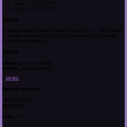
Phone:
+977-15121047
Reg.No:
1562/076-077
हाम्रो बारे:
यो वेबसाइट पब्लिक मीडियाको आधिकारिक न्युज पोर्टल हो । नेपाली भाषाको
यो अनलाइन समाचार पोर्टलले हरेक क्षेत्रको समाचार तपाईसम्म पुर्‍याउनका
लागि अहोरात्र लागिरहेको छ ।
हाम्रो टिम
सम्पादक
:चुडा प्रसाद चौलागाईं
प्रकाशक :
होम प्रसाद हुमागाईं
–
MORE
बिज्ञापनको लागि सम्पर्क:
+977-15121047
9851106706
Follow Us