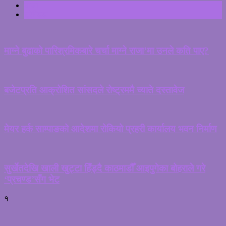
ताजा
ट्रेन्डिङ
माग्ने बुढाको पारिश्रमिकबारे चर्चा माग्ने राजा’मा उनले कति पाए?
बजेटप्रति आक्रोशित सांसदले रोष्ट्रममै च्याते दस्तावेज
मेयर हर्क साम्पाङको आदेशमा रोकियो प्रहरी कार्यालय भवन निर्माण
सुर्खेतदेखि खाली खुट्टा हिँड्दै काठमाडौँ आइपुगेका बोहराले गरे
‘प्रचण्ड’सँग भेट
१