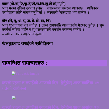
मकर (भो,जा,जि,जु,जे,जो,ख,खि,खु,खे,खो,गा,गि)
आज मनमा दुविधा उत्पन्न हुनेछ । स्वास्थ्यमा समस्या आउनेछ । अधिकार
प्राप्तिका लागि संघर्श गर्नु पर्ला । सरकारी निकाएको भय रहनेछ ।
मीन (दि, दु, थ, झ, ञ, दे, दो, चा, चि)
आज शुभकार्यमा मन जानेछ । लामो समयपछि आफन्तसंग भेटघाट हुनेछ । शुभ
कार्यमा सरिक भाईने र शुभ समाचारले मनपनि प्रसन्न रहनेछ ।
– ज्यो.प. नारायणप्रसाद दुलाल
फेसबुकबाट तपाईको प्रतिक्रिया
सम्बन्धित समाचारहरु :
कस्तो रहला त तपाइँको आजको दिन, हेर्नुहोस् आज कार्तिक ०५
गतेको राशिफल
कस्तो रहला त तपाइँको आजको दिन, हेर्नुहोस् आज असोज २२