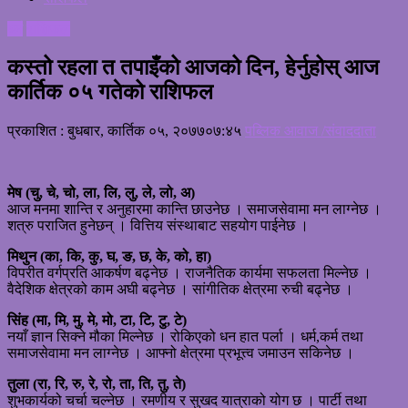
धर्म
राशिफल
कस्तो रहला त तपाइँको आजको दिन, हेर्नुहोस् आज
कार्तिक ०५ गतेको राशिफल
प्रकाशित : बुधबार, कार्तिक ०५, २०७७
०७:४५
पब्लिक आवाज /संवाददाता
मेष (चु, चे, चो, ला, लि, लु, ले, लो, अ)
आज मनमा शान्ति र अनुहारमा कान्ति छाउनेछ । समाजसेवामा मन लाग्नेछ ।
शत्रु पराजित हुनेछन् । वित्तिय संस्थाबाट सहयोग पाईनेछ ।
मिथुन (का, कि, कु, घ, ङ, छ, के, को, हा)
विपरीत वर्गप्रति आकर्षण बढ्नेछ । राजनैतिक कार्यमा सफलता मिल्नेछ ।
वैदेशिक क्षेत्रको काम अघी बढ्नेछ । सांगीतिक क्षेत्रमा रुची बढ्नेछ ।
सिंह (मा, मि, मु, मे, मो, टा, टि, टु, टे)
नयाँ ज्ञान सिक्ने मौका मिल्नेछ । रोकिएको धन हात पर्ला । धर्म,कर्म तथा
समाजसेवामा मन लाग्नेछ । आफ्नो क्षेत्रमा प्रभूत्त्व जमाउन सकिनेछ ।
तुला (रा, रि, रु, रे, रो, ता, ति, तु, ते)
शुभकार्यको चर्चा चल्नेछ । रमणीय र सुखद यात्राको योग छ । पार्टी तथा