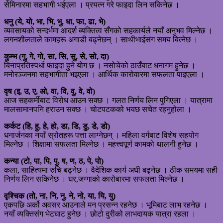
सेमिनारमा सहभागी भईएला । प्रयत्न गरे फाइदा लिन सकिनेछ ।
धनु (ये, यो, भा, भि, भु, धा, फा, ढा, भे)
व्यवसायको सन्दर्भमा आदर्श ब्यक्तित्व सँगको सहकार्यले नयाँ अनुभव मिल्नेछ ।
लगनशीलताले कामहरू अगाडी बढ्नेछन् । साथीभाईसंग समय बित्नेछ ।
कुम्भ (गु, गे, गो, सा, सि, सु, से, सो, दा)
बिनाप्रतिस्पर्धा फाइदा हुने योग छ । नसोचेको ठाउँबाट धनागम हुनेछ ।
मनोरञ्जनमा सहभागीता भइएला । आर्थिक कारोवारमा सफलता पाइएला ।
वृष (इ, उ, ए, ओ, वा, वि, वु, वे, वो)
आज सहकर्मीबाट विरोध आउन सक्छ । गलत निर्णय लिन पुगिएला । यात्रामा
मालसामानपनि हराउन सक्छ । चोटपटकको भयछ सचेत रहनुहोला ।
कर्कट (हि, हु, हे, हो, डा, डि, डु, डे, डो)
धनार्जनका नयाँ स्रोतहरू पत्ता लाग्नेछन् । महिला वर्गबाट विशेष सहयोग
मिल्नेछ । शिक्षामा सफलता मिल्नेछ । महत्त्वपूर्ण कामको थालनी हुनेछ ।
कन्या (टो, पा, पि, पु, ष, ण, ठ, पे, पो)
कला, साहित्यमा रुचि बढ्नेछ । वैदेशिक कार्य अघी बढ्नेछ । ठीक समयमा सही
निर्णय लिन सकिनेछ । घर,जग्गाको कारोबारमा सफलता मिल्नेछ ।
वृश्चिक (तो, ना, नि, नु, ने, नो, या, यि, यु)
एकपछि अर्को अवसर आउनाले मन प्रसन्न रहनेछ । भूमिबाट लाभ रहनेछ ।
नयाँ व्यक्तिसंग भेटघाट हुनेछ । छोटो दुरीको लाभदायक यात्रा रहला ।