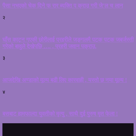
पैसा नभएको चेक दिने फ रार ब्यक्ति प क्राउ गरी जे’ल च लान
२
घाँस काट्न गएकी छोरीलाई प्रहरीले जङ्गलमै पटक पटक जबर्जस्ती
गरेको बावुले देखेपछि …. , प्रहरी जवान पक्राउ,
३
आजदेखि अण्डाको मूल्य बढी लिए कारवाही , यस्तो छ नया मूल्य !
४
बसबाट हामफाल्दा युवतीको मृत्यु , साथै दुई पुरुष मृत फेला !