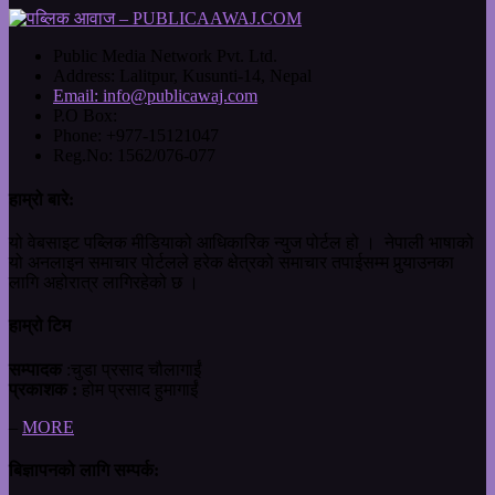
Public Media Network Pvt. Ltd.
Address:
Lalitpur, Kusunti-14, Nepal
Email:
info@publicawaj.com
P.O Box:
Phone:
+977-15121047
Reg.No:
1562/076-077
हाम्रो बारे:
यो वेबसाइट पब्लिक मीडियाको आधिकारिक न्युज पोर्टल हो । नेपाली भाषाको
यो अनलाइन समाचार पोर्टलले हरेक क्षेत्रको समाचार तपाईसम्म पुर्‍याउनका
लागि अहोरात्र लागिरहेको छ ।
हाम्रो टिम
सम्पादक
:चुडा प्रसाद चौलागाईं
प्रकाशक :
होम प्रसाद हुमागाईं
–
MORE
बिज्ञापनको लागि सम्पर्क: