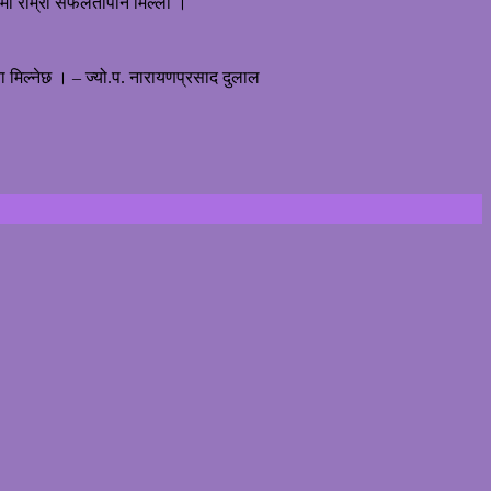
्रमा राम्रो सफलतापनि मिल्ला ।
ता मिल्नेछ । – ज्यो.प. नारायणप्रसाद दुलाल