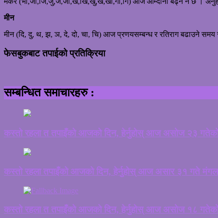
मकर (भो,जा,जि,जु,जे,जो,ख,खि,खु,खे,खो,गा,गि) आज आम्दानी बढ्ने नै छ । अनुहा
मीन
मीन (दि, दु, थ, झ, ञ, दे, दो, चा, चि) आज प्रणयसम्बन्ध र रतिराग बढाउने समय 
फेसबुकबाट तपाईको प्रतिक्रिया
सम्बन्धित समाचारहरु :
कस्तो रहला त तपाइँको आजको दिन, हेर्नुहोस् आज असोज २३ गतेक
कस्तो रहला तपाइँको आजको दिन, हेर्नुहोस् आज असार ३१ गते मंग
कस्तो रहला त तपाइँको आजको दिन, हेर्नुहोस् आज असोज १८ गतेक