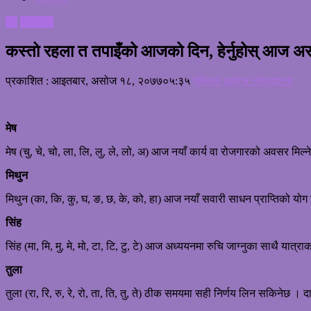
धर्म
राशिफल
कस्तो रहला त तपाइँको आजको दिन, हेर्नुहोस् आज 
प्रकाशित : आइतबार, असोज १८, २०७७
०५:३५
पब्लिक आवाज /संवाददाता
मेष
मेष (चु, चे, चो, ला, लि, लु, ले, लो, अ) आज नयाँ कार्य वा रोजगारको अवसर मिल्न
मिथुन
मिथुन (का, कि, कु, घ, ङ, छ, के, को, हा) आज नयाँ सवारी साधन प्राप्तिको योग
सिंह
सिंह (मा, मि, मु, मे, मो, टा, टि, टु, टे) आज अध्ययनमा रुचि जाग्नुका साथै यात्
तुला
तुला (रा, रि, रु, रे, रो, ता, ति, तु, ते) ठीक समयमा सही निर्णय लिन सकिनेछ 