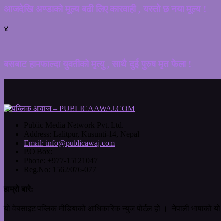
आजदेखि अण्डाको मूल्य बढी लिए कारवाही , यस्तो छ नया मूल्य !
४
बसबाट हामफाल्दा युवतीको मृत्यु , साथै दुई पुरुष मृत फेला !
Public Media Network Pvt. Ltd.
Address:
Lalitpur, Kusunti-14, Nepal
Email:
info@publicawaj.com
P.O Box:
Phone:
+977-15121047
Reg.No:
1562/076-077
हाम्रो बारे:
यो वेबसाइट पब्लिक मीडियाको आधिकारिक न्युज पोर्टल हो । नेपाली भाषाको यो 