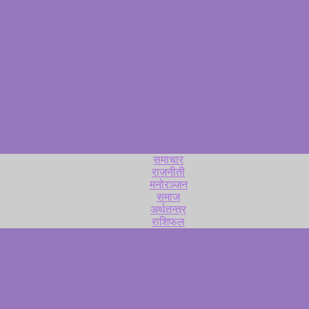
समाचार
राजनीती
मनोरञ्जन
समाज
अर्थतन्त्र
राशिफल