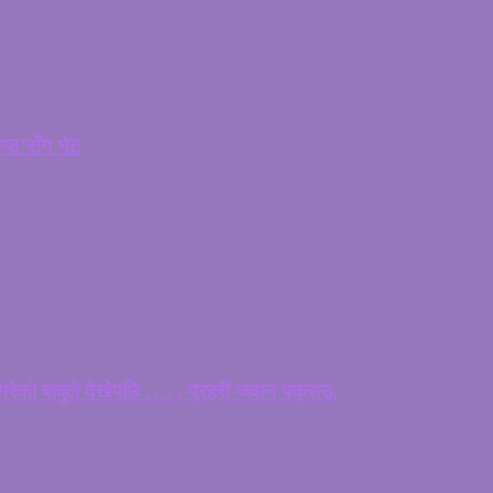
चण्ड’सँग भेट
ेको बावुले देखेपछि …. , प्रहरी जवान पक्राउ,