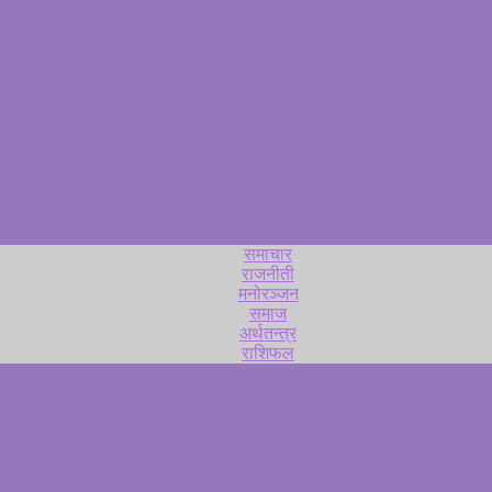
समाचार
राजनीती
मनोरञ्जन
समाज
अर्थतन्त्र
राशिफल