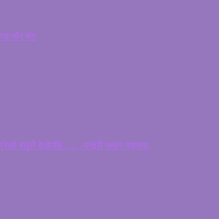
चण्ड’सँग भेट
ेको बावुले देखेपछि …. , प्रहरी जवान पक्राउ,