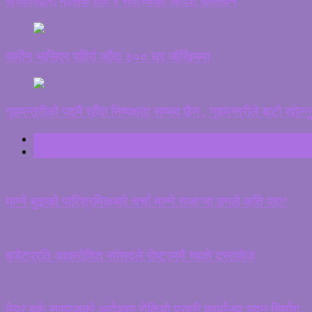
सरकारद्वारा मौलिक हक र सर्वोच्चको आदेश उल्लंघन
जमीन भासिएर पहिरो जाँदा ३०० घर जोखिममा
गृहमन्त्रीको पदमै रहँदा निष्पक्षता सम्भव छैन , गृहमन्त्रीले बाटो खोल्न
ताजा
ट्रेन्डिङ
माग्ने बुढाको पारिश्रमिकबारे चर्चा माग्ने राजा’मा उनले कति पाए?
बजेटप्रति आक्रोशित सांसदले रोष्ट्रममै च्याते दस्तावेज
मेयर हर्क साम्पाङको आदेशमा रोकियो प्रहरी कार्यालय भवन निर्माण