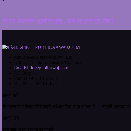
बसबाट हामफाल्दा युवतीको मृत्यु , साथै दुई पुरुष मृत फेला !
Public Media Network Pvt. Ltd.
Address:
Lalitpur, Kusunti-14, Nepal
Email:
info@publicawaj.com
P.O Box:
Phone:
+977-15121047
Reg.No:
1562/076-077
हाम्रो बारे:
यो वेबसाइट पब्लिक मीडियाको आधिकारिक न्युज पोर्टल हो । नेपाली भाषाको यो 
हाम्रो टिम
सम्पादक
:चुडा प्रसाद चौलागाईं