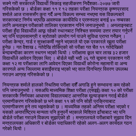
सक्ने गरी सरकारले विद्यार्थी सिकाइ सहजीकरण निर्देशका–२०७७ जारी
गरिसकेको छ । बोर्डका कक्षा ११ र १२ तहका परीक्षा नियन्त्रक कृष्णप्रसाद
शर्माले आज रासससँग कुरा गर्दै अन्य विकल्प सम्भव नभएमा यस विकल्पबारे
सरकारबाट निर्णय भएपछि आवश्यक कार्यविधि र प्रश्नपत्र बनाई ४० नम्बरका
लागि अनलाइन परीक्षाको तालिका प्रकाशन गरिने जनाउनुभयो । अनलाइनबाट
परीक्षा हुँदा विद्यार्थीले आफू रहेको स्थानबाट निश्चित समयमा उत्तर तयार गर्नुपर्ने
भए पनि पाठ्यसामग्री र स्रोतको उपयोग गर्न पाउने सुविधा प्राप्त गर्नेछन् ।
परीक्षा केन्द्र, गार्ड र सुरक्षाकर्मी नहुने भएकाले यो एक प्रकारले खुला परीक्षा
हुनेछ । गत वैशाख ८ गतेदेखि तोकिएको सो परीक्षा गत चैत ११ गतेदेखिको
बन्दाबन्दीका कारण स्थगन भएको थियो । परीक्षामा कूल चार लाख ३२ हजार
विद्यार्थीले आवेदन दिएका थिए । बोर्डले यही भदौ २६ गते सूचना प्रकाशन गरी
कक्षा १२ मा परीक्षाका लागि आवेदन दिएका विद्यार्थी कोरोना महामारी वा अन्य
कारणले अन्य जिल्लामा बसाइँसराइ भएको भए सात दिनभित्र विवरण उपलब्ध
गराउन आग्रह गरिसकेको छ ।
नियन्त्रक शर्माले हालको स्थितिमा परीक्षा दशैँ अगाडि हुने सम्भावना कम रहेको
पनि जनाउनुभयो । यसअघि माध्यमिक शिक्षा परीक्षा (एसइई) कक्षा १० को परीक्षा
सरकारकै निर्णयका आधारमा विद्यालयबाट आन्तरिक मूल्याङ्कन गराई बोर्डले
प्रमाणीकरण गरिसकेको छ भने कक्षा ११ को पनि सोही प्रक्रियाबाट
प्रमाणीकरण हुने तय भइसकेको छ । माध्यमिक तहको अन्तिम परीक्षा भएको र
यसको अन्तर्राष्ट्रिय मान्यता पनि हुनुपर्ने भएकाले मिश्रित ढाँचाबाट भए पनि
बोर्डले परीक्षा गराउने विकल्प सुझाएको हो । मन्त्रालयले परीक्षाबारे सुझाव दिन
मन्त्रालयका अधिकारी र बोर्डका पदाधिकारी रहेको अलग–अलग कार्यदल गठन
गरेको थियो ।