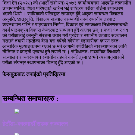
शिक्षा ऐन (२०२८) को (आठौँ संशोधन) २०७३ कार्यान्वयनमा आएपछि तत्कालीन
उच्चमाध्यमिक शिक्षा परिषद्को खारेज भई राष्ट्रिय परीक्षा बोर्डमा रुपान्तरण
भएको थियो । साविकको परिषद्बाट सम्पादन हुँदै आएका सम्बन्धन विद्यालय
अनुमति, छात्रवृत्ति, विद्यालय सञ्चालनसम्बन्धी कार्य स्थानीय तहबाट
व्यवस्थापन गरिने र पाठ्यक्रम निर्माण, विकास एवं समकक्षता निर्धारणसम्बन्धी
कार्य पाठ्यक्रम विकास केन्द्रबाट सम्पादन हुँदै आएका छन् । कक्षा १० र ११
को परीक्षालाई कानूनी संरचना तयार गरी प्रदेश र स्थानीय तहबाट सञ्चालन
गराउने तयारी भइरहेका बेला यस वर्षको कोरोना महामारीका कारण स्वतः
आन्तरिक मूल्याङ्कनमा गएको छ भने आगामी वर्षदेखिको व्यवस्थापनका लागि
नीतिगत र कानूनी प्रबन्ध हुने तयारी छ । संविधानतः माध्यमिक शिक्षाको
सञ्चालन र व्यवस्थापन स्थानीय तहको कार्यक्षेत्रमा छ भने त्यसअनुसारको
परीक्षा संयन्त्र स्थापनाका ढिलाइ हुँदै आएको छ ।
फेसबुकबाट तपाईको प्रतिक्रिया
सम्बन्धित समाचारहरु :
हेटौँडा–काठमाडौँ सडक सञ्चालन