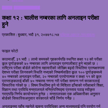
समाचार
सूचना तथा प्रबिधी
कक्षा १२ : चालीस नम्बरका लागि अनलाइन परीक्षा
हुने
प्रकाशित : बुधबार, भदौ ३१, २०७७
१८:५७
पब्लिक आवाज /संवाददाता
फाइल फोटो
काठमाडौँ, ३१ भदौ । लामो समयको गृहकार्यपछि स्थगित कक्षा १२ को परीक्षा
कूल पूर्णाङ्कको ४० नम्बरका लागि अनलाइन प्रणालीबाट हुने भएको छ ।
राष्ट्रिय परीक्षा बोर्डले कोरोना महामारीको जोखिम बढ्दो स्थितिमा प्रत्यक्षरुपमा
देशभर परीक्षा लिनसक्ने स्थिति नभएको निष्कर्षसहित कूल १०० पूर्णाङ्कमध्ये
४० नम्बरको अनलाइन परीक्षा, २० नम्बरको प्रयोगात्मक र कक्षा ११ को कूल
प्राप्ताङ्कलाई बाँकी ४० नम्बरमा गणना गरी परीक्षा सम्पन्न गर्न सरकारलाई
सिफारिस गरेको छ । विषम स्थितिमा हुने यो मिश्रित ढाँचाको परीक्षाबारे शिक्षा,
विज्ञान तथा प्रविधि मन्त्रालयले मन्त्रिपरिषद्मा प्रस्ताव पठाइ स्वीकृत
गराएपछि निर्णय कार्यान्वयन हुनेछ । मन्त्रालयका एक अधिकारीका अनुुसार
बोर्डको सिफारिसअनुसार सरकारले चाँडै निर्णय गर्नेछ ।
अनलाइनमा पहुँच नहुनेले सूचना प्रविधिका अन्य माध्यमलाई पनि प्रयोग गर्न