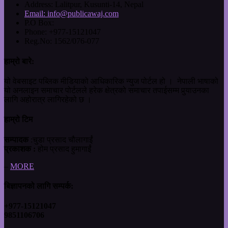
Address:
Lalitpur, Kusunti-14, Nepal
Email:
info@publicawaj.com
P.O Box:
Phone:
+977-15121047
Reg.No:
1562/076-077
हाम्रो बारे:
यो वेबसाइट पब्लिक मीडियाको आधिकारिक न्युज पोर्टल हो । नेपाली भाषाको
यो अनलाइन समाचार पोर्टलले हरेक क्षेत्रको समाचार तपाईसम्म पुर्‍याउनका
लागि अहोरात्र लागिरहेको छ ।
हाम्रो टिम
सम्पादक
:चुडा प्रसाद चौलागाईं
प्रकाशक :
होम प्रसाद हुमागाईं
–
MORE
बिज्ञापनको लागि सम्पर्क:
+977-15121047
9851106706