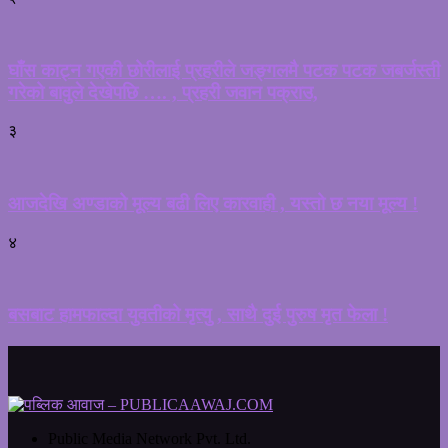
घाँस काट्न गएकी छोरीलाई प्रहरीले जङ्गलमै पटक पटक जबर्जस्ती
गरेको बावुले देखेपछि …. , प्रहरी जवान पक्राउ,
३
आजदेखि अण्डाको मूल्य बढी लिए कारवाही , यस्तो छ नया मूल्य !
४
बसबाट हामफाल्दा युवतीको मृत्यु , साथै दुई पुरुष मृत फेला !
Public Media Network Pvt. Ltd.