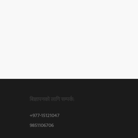
बिज्ञापनको लागि सम्पर्क:
+977-15121047
9851106706