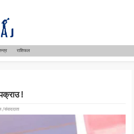
न्त्र
राशिफल
पक्राउ !
 /संवाददाता