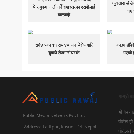
जुवातास खेलिर
फेसबुकमा गाली गर्ने सशस्त्रका एसपीलाई
१६ 
कारबाही
रामेछापका ११ सय ४० जना बेराेजगारि
काठमाडौँको 
युवाले रोजगारी पाउने
भएको दु
हाम्रो बा
यो वेबस
Public Media Network Pvt. Ltd.
पोर्टल 
Address:
Lalitpur, Kusunti-14, Nepal
पोर्टलले