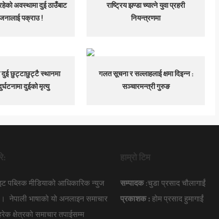
हेको अवस्थामा दुई ठाउँबाट
राष्ट्रिय झण्डा च्यात्ने युवा प्रहरी
जनालाई पक्राउ !
नियन्त्रणमा
दुई छुट्टाछुट्टै स्थानमा
गलत सूचना र सल्लाहलाई क्षमा दिइन्न :
र्घटनामा दुईको मृत्यु
सञ्चारमन्त्री गुरुङ
रे:
हाम्रो टिम
ाइट पब्लिक मीडियाको आधिकारिक न्युज
सम्पादक
:चुडा प्रसाद चौलागाईं
हो । नेपाली भाषाको यो अनलाइन समाचार
प्रकाशक :
होम प्रसाद हुमागाईं
 हरेक क्षेत्रको समाचार तपाईसम्म